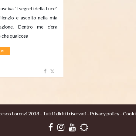
civa “I segreti della Luce”.
lenzio e ascolto nella mia
azione. Dentro me c’era
e che qualcosa
ERE
sco Lorenzi 2018 - Tutti i diritti riservati -
Privacy policy
-
Cooki