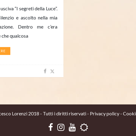
civa “I segreti della Luce”.
lenzio e ascolto nella mia
azione. Dentro me c’era
e che qualcosa
ERE
sco Lorenzi 2018 - Tutti i diritti riservati -
Privacy policy
-
Cooki