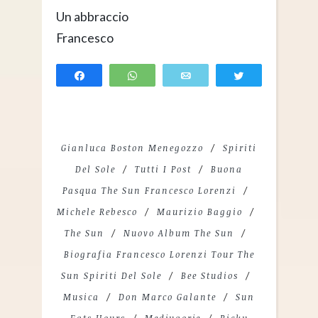
Un abbraccio
Francesco
Share
WhatsApp
Email
Tweet
Gianluca Boston Menegozzo
Spiriti
Del Sole
Tutti I Post
Buona
Pasqua The Sun Francesco Lorenzi
Michele Rebesco
Maurizio Baggio
The Sun
Nuovo Album The Sun
Biografia Francesco Lorenzi Tour The
Sun Spiriti Del Sole
Bee Studios
Musica
Don Marco Galante
Sun
Eats Hours
Medjugorje
Ricky