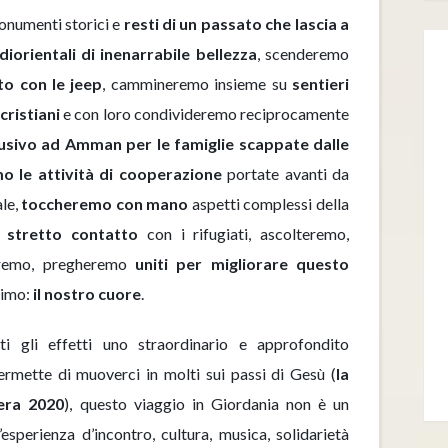
onumenti storici e
resti di un passato che lascia a
iorientali di inenarrabile bellezza
, scenderemo
o con le jeep
, cammineremo insieme su
sentieri
cristiani
e con loro condivideremo reciprocamente
usivo ad Amman per le famiglie scappate dalle
o le attività di cooperazione
portate avanti da
ale,
toccheremo con mano
aspetti complessi della
a
stretto contatto
con i rifugiati, ascolteremo,
eremo, pregheremo
uniti per migliorare questo
simo:
il nostro cuore
.
ti gli effetti uno straordinario e approfondito
rmette di muoverci in molti sui passi di Gesù (
la
era 2020
), questo viaggio in Giordania non è un
’esperienza d’incontro, cultura, musica, solidarietà