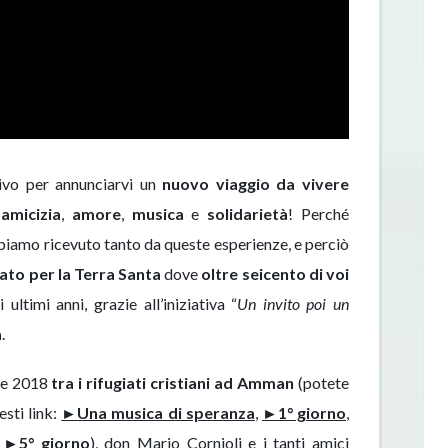
rivo per annunciarvi un
nuovo viaggio da vivere
i
amicizia
,
amore
,
musica
e
solidarietà
! Perché
amo ricevuto tanto da queste esperienze, e perciò
tato per la Terra Santa
dove
oltre seicento di voi
 ultimi anni, grazie all’iniziativa “
Un invito poi un
a
.
re 2018
tra i rifugiati cristiani ad Amman
(potete
sti link:
►
Una musica di speranza
,
►
1° giorno
,
,
►
5° giorno
), don Mario Cornioli e i tanti amici