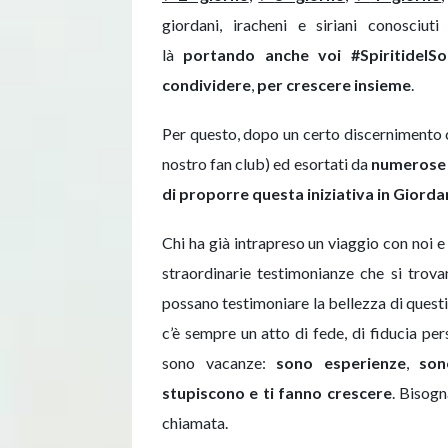
giordani, iracheni e siriani conosciut
là
portando
anche voi #SpiritidelSo
condividere
,
per crescere insieme
.
Per questo, dopo un certo discernimento c
nostro fan club) ed esortati da
numerose 
di proporre questa iniziativa in Giord
Chi ha già intrapreso un viaggio con noi e c
straordinarie testimonianze che si tro
possano testimoniare la bellezza di questi 
c’è sempre un atto di fede, di fiducia pe
sono vacanze:
sono esperienze
,
son
stupiscono
e
ti fanno crescere
. Bisogn
chiamata.