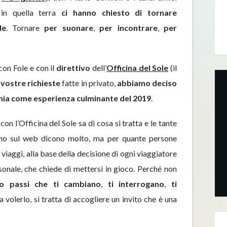
i in quella terra
ci hanno chiesto di tornare
le
. Tornare
per suonare
,
per incontrare
,
per
on Fole e con il
direttivo
dell’
Officina del Sole
(il
vostre richieste
fatte in privato,
abbiamo deciso
ania come esperienza culminante del 2019
.
on l’Officina del Sole sa di cosa si tratta e le tante
vano sul web dicono molto, ma per quante persone
viaggi, alla base della decisione di ogni viaggiatore
rsonale, che chiede di mettersi in gioco. Perché non
o passi che ti cambiano
,
ti interrogano
,
ti
a volerlo, si tratta di accogliere un invito che è una