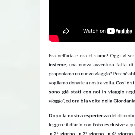
Era nell’aria e ora ci siamo! Oggi vi sc
insieme
, una nuova avventura fatta d
proponiamo un nuovo viaggio? Perché abbi
vogliamo donarle a nostra volta.
Così è s
sono già stati con noi in viaggio
negli
viaggio
”, ed
ora è la volta della Giordani
Dopo la nostra esperienza
del dicemb
leggere il
diario
con
foto esclusive
a que
►
2° giorno
,
►
3° giorno
,
►
4° giorno