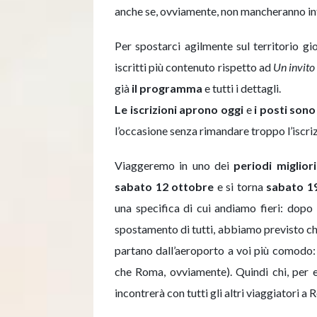
anche se, ovviamente, non mancheranno int
Per spostarci agilmente sul territorio g
iscritti più contenuto rispetto ad
Un invito
già
il programma
e tutti i dettagli.
Le iscrizioni aprono oggi
e
i posti sono
l’occasione senza rimandare troppo l’iscri
Viaggeremo in uno dei
periodi miglior
sabato 12 ottobre
e si torna
sabato 19
una specifica di cui andiamo fieri: dopo 
spostamento di tutti, abbiamo previsto che
partano dall’aeroporto a voi più comodo:
che Roma, ovviamente). Quindi chi, per 
incontrerà con tutti gli altri viaggiatori a