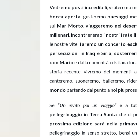
Vedremo posti incredibili
, visiteremo m
bocca aperta
, gusteremo
paesaggi med
sul
Mar Morto
,
viaggeremo nel desert
millenari
,
incontreremo i nostri fratelli 
le nostre vite,
faremo un concerto escl
persecuzioni in Iraq e Siria
,
sosterrem
don Mario
e dalla comunità cristiana loc
storia recente, vivremo dei momenti 
canteremo, suoneremo, balleremo, rid
mondo
partendo dal punto a noi più pros
Se “
Un invito poi un viaggio
” è a tut
pellegrinaggio in Terra
Santa
che ci pe
prossima edizione sarà nella primav
pellegrinaggio in senso stretto, bensì un